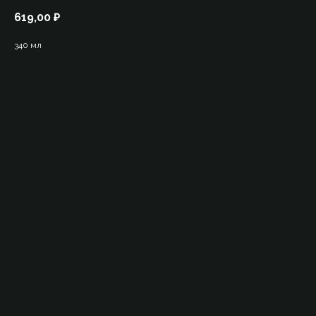
619,00
₽
340 мл