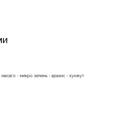
МИ
 масаго - микро зелень - арахис - кунжут