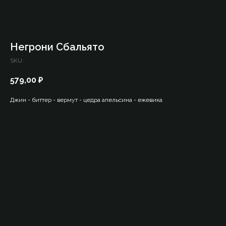
Негрони Сбальято
SKU:
579,00
₽
Джин - биттер - вермут - цедра апельсина - ежевика